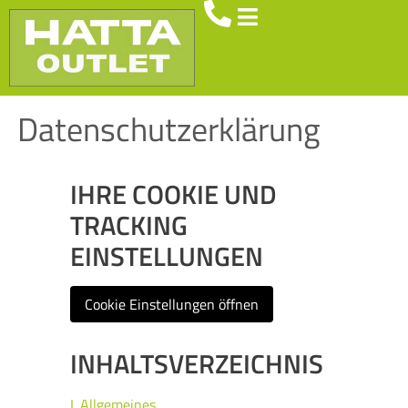
Brennstoffe
Betonpfosten
Datenschutzerklärung
Spielgeräte
IHRE COOKIE UND
Sichtschutz
TRACKING
EINSTELLUNGEN
Kontakt
Cookie Einstellungen öffnen
INHALTSVERZEICHNIS
I. Allgemeines