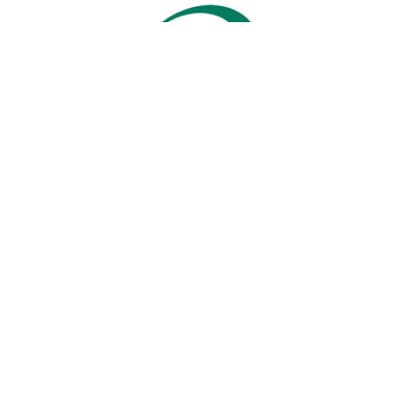
KONTAKT
ÖFFNUNGSZEITEN
AUSVERKAUF
HATTA OUTLET
Abholung nur mit
Mobil:
Hohe Kamp 40
vorheriger
0171/1601205
D-33175 Bad
Terminvereinbarung
hatta-
Lippspringe
möglich
brennstoffe@wood-
experts.de
ein Firmenbereich
bis zum